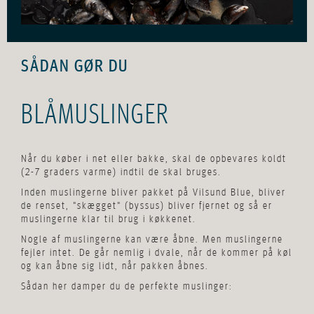
SÅDAN GØR DU
BLÅMUSLINGER
Når du køber i net eller bakke, skal de opbevares koldt
(2-7 graders varme) indtil de skal bruges.
Inden muslingerne bliver pakket på Vilsund Blue, bliver
de renset, "skægget" (byssus) bliver fjernet og så er
muslingerne klar til brug i køkkenet.
Nogle af muslingerne kan være åbne. Men muslingerne
fejler intet. De går nemlig i dvale, når de kommer på køl
og kan åbne sig lidt, når pakken åbnes.
Sådan her damper du de perfekte muslinger: