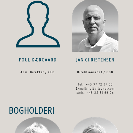
POUL KÆRGAARD
JAN CHRISTENSEN
Adm. Direktør / CEO
Direktionschef / COO
Tel.: +45 97 72 37 00
E-mail:
jc@vilsund.com
Mob.: +45 28 51 66 06
BOGHOLDERI