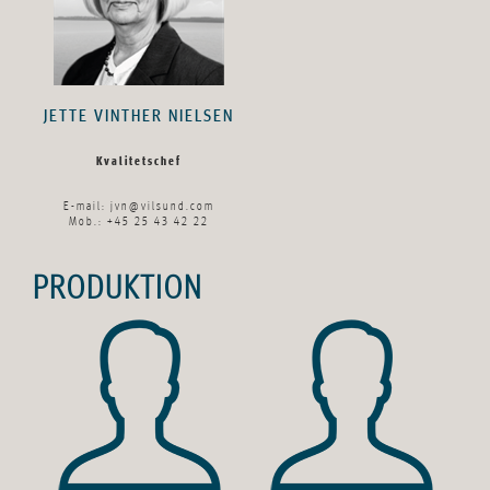
JETTE VINTHER NIELSEN
Kvalitetschef
E-mail:
jvn@vilsund.com
Mob.: +45 25 43 42 22
PRODUKTION