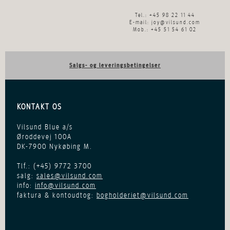
Tel.: +45 98 22 11 44
E-mail:
joy@vilsund.com
Mob.: +45 51 54 61 02
Salgs- og leveringsbetingelser
KONTAKT OS
Vilsund Blue a/s
Øroddevej 100A
DK-7900 Nykøbing M.
Tlf.: (+45)
9772 3700
salg:
sales@vilsund.com
info:
info@vilsund.com
faktura & kontoudtog:
bogholderiet@vilsund.com