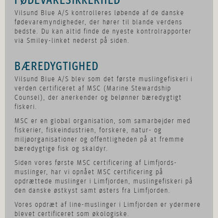
FØDEVARESIKKERHED
Vilsund Blue A/S kontrolleres løbende af de danske
fødevaremyndigheder, der hører til blande verdens
bedste. Du kan altid finde de nyeste kontrolrapporter
via Smiley-linket nederst på siden.
BÆREDYGTIGHED
Vilsund Blue A/S blev som det første muslingefiskeri i
verden certificeret af MSC (Marine Stewardship
Counsel), der anerkender og belønner bæredygtigt
fiskeri.
MSC er en global organisation, som samarbejder med
fiskerier, fiskeindustrien, forskere, natur- og
miljøorganisationer og offentligheden på at fremme
bæredygtige fisk og skaldyr.
Siden vores første MSC certificering af Limfjords-
muslinger, har vi opnået MSC certificering på
opdrættede muslinger i Limfjorden, muslingefiskeri på
den danske østkyst samt østers fra Limfjorden.
Vores opdræt af line-muslinger i Limfjorden er ydermere
blevet certificeret som økologiske.